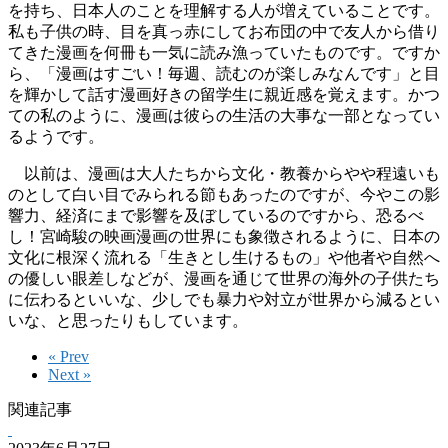
を持ち、日本人のことを理解する人が増えていることです。
私も子供の時、目を真っ赤にしてお布団の中で友人から借り
てきた漫画を何冊も一気に読み漁っていたものです。ですか
ら、「漫画はすごい！毎週、読むのが楽しみなんです」と目
を輝かして話す漫画好きの留学生に親近感を覚えます。かつ
ての私のように、漫画は彼らの生活の大事な一部となってい
るようです。
以前は、漫画は大人たちから文化・教養からやや程遠いも
のとして白い目でみられる節もあったのですが、今やこの影
響力、経済にまで影響を及ぼしているのですから、恐るべ
し！宮崎駿の映画漫画の世界にも象徴されるように、日本の
文化に根深く流れる「生きとし生けるもの」や他者や自然へ
の優しい眼差しなどが、漫画を通じて世界の海外の子供たち
に伝わるといいな、少しでも暴力や対立が世界から減るとい
いな、と思ったりもしています。
« Prev
Next »
関連記事