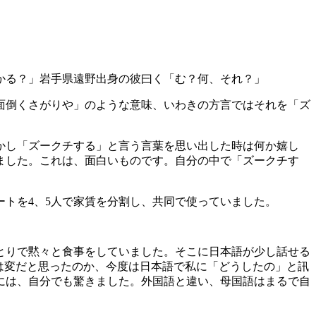
かる？」岩手県遠野出身の彼曰く「む？何、それ？」
面倒くさがりや」のような意味、いわきの方言ではそれを「ズ
かし「ズークチする」と言う言葉を思い出した時は何か嬉し
ました。これは、面白いものです。自分の中で「ズークチす
トを4、5人で家賃を分割し、共同で使っていました。
とりで黙々と食事をしていました。そこに日本語が少し話せる
”と私。彼は変だと思ったのか、今度は日本語で私に「どうしたの」と訊
には、自分でも驚きました。外国語と違い、母国語はまるで自