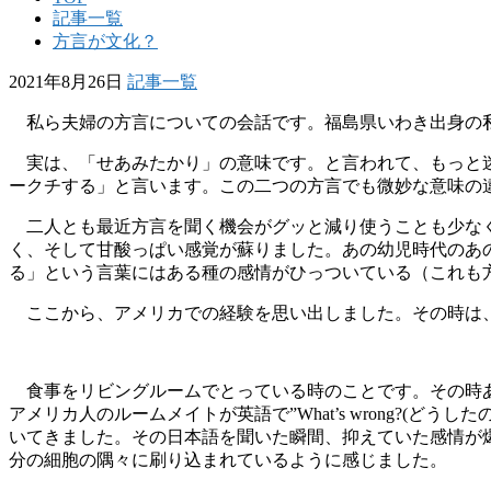
記事一覧
方言が文化？
2021年8月26日
記事一覧
私ら夫婦の方言についての会話です。福島県いわき出身の私
実は、「せあみたかり」の意味です。と言われて、もっと迷
ークチする」と言います。この二つの方言でも微妙な意味の
二人とも最近方言を聞く機会がグッと減り使うことも少なく
く、そして甘酸っぱい感覚が蘇りました。あの幼児時代のあ
る」という言葉にはある種の感情がひっついている（これも
ここから、アメリカでの経験を思い出しました。その時は、
食事をリビングルームでとっている時のことです。その時あ
アメリカ人のルームメイトが英語で”What’s wrong?(ど
いてきました。その日本語を聞いた瞬間、抑えていた感情が
分の細胞の隅々に刷り込まれているように感じました。