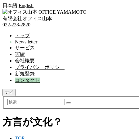
日本語
English
有限会社オフィス山本
022-228-2820
トップ
News letter
サービス
実績
会社概要
プライバシーポリシー
新規登録
コンタクト
ナビ
検
索
方言が文化？
TOP