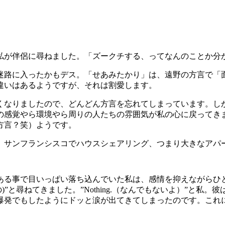
が伴侶に尋ねました。「ズークチする、ってなんのことか分
路に入ったかもデス。「せあみたかり」は、遠野の方言で「
違いはあるようですが、それは割愛します。
なりましたので、どんどん方言を忘れてしまっています。し
の感覚やら環境やら周りの人たちの雰囲気が私の心に戻ってき
方言？笑）ようです。
サンフランシスコでハウスシェアリング、つまり大きなアパー
る事で目いっぱい落ち込んでいた私は、感情を抑えながらひ
うしたの)”と尋ねてきました。”Nothing.（なんでもないよ）
爆発でもしたようにドッと涙が出てきてしまったのです。これ