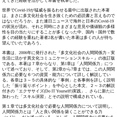
えてきた経験を活かして本書を執筆した。
世界でCovid-19が猛威を振るわせる最中に出版された本著
は、まさに多文化社会を生き抜くための必読書と言えるので
はないだろうか。また連日ニュースで海外と日本のCovid-19
の状況が流れ、それと同時にさまざまな意見や価値観の多様
性を目の当たりにすることが多くなった中、国内・国外で数
多くの経験を重ねた著者2名が書いた本著は多くの人が待ち
望んでいたであろう。
本書は、2006年に発行された『多文化社会の人間関係力－実
生活に活かす異文化コミュニケーションスキル－』の改訂版
である。本著は７章からなり、第1章は「人間関係力」につ
いて述べており、そして、第2章から7章までは、この人間関
係力に必要な６つの資質・能力について詳しく解説してい
る。各章は３～５の具体的な「事例」と各事例を詳しく説明
した「振り返りポイント」を中心とした本文、２～３の解説
付きの「エクササイズ(Do IT Yourself!)実践」、さらに新たに
加わった「スキル演習」とその説明で構成されている。
第１章では多文化社会で必要な人間関係力について説明し、
人間関係力とは「人と良い関係を築くことができる力