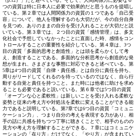
（p.12）」だと述べている。そして、人間関係力に必要な６
つの資質は特に日本人に必要で効果的だと思うものを提唱し
ている。第２章では人間関係力の資質の１つである「自己受
容」について、他人を理解するのも大切だが、今の自分自身
を見つめ、ありのままの自分を受け入れることが大切だと説
いている。第３章では、２つ目の資質「感情管理」は、多文
化社会で予想していなかったことに直面した時、感情をコン
トロールすることの重要性を紹介している。第４章は、3つ
目の資質「多面的思考と創造性」とは頭を柔らかくして考
え、創造することである。多面的な分析思考から創造的な発
想が生まれ、さまざまな事態に対応できると述べている。第
5章は4つ目の資質「自律・責任感」とは自分に責任を持ち、
周りがリードしてくれるのを待っているのではなく、自ら行
動する自覚と責任を持つこと。また時には他者に助けを求め
ることも必要であると説いている。第６章では5つ目の資質
「オープンな心と柔軟性」は新しいことを受け入れる柔軟な
姿勢と従来の考え方や対処法を柔軟に変えることができる能
力であると説明している。第7章では6つ目の資質「コミュニ
ケーション力」、つまり自分の考えを表現する力があり、相
手の話に共感を持ちつつ丁寧に聴きくことで、相手のものの
見方や考え方を理解することができる。７章にはコミュニケ
ーションの「在り方」だけでなく、「やり方」が含まれてい