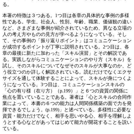
る。
本著の特徴は３つある。1つ目は各章の具体的な事例の多様
性である。学生、社会人、性別、年齢、職業、価値観の違い
など、さまざまな事例が紹介されているため、異なる立場の
人の考え方やものの見方が学べるようになっている。そし
て、その事例の「振り返りポイント」はコミュニケーション
が成功するポイントが丁寧に説明されている。2つ目は、各
章の最後に新たに加わった「スキル演習」とその解説であ
る。実践しながらコミュニケーションのやり方（スキル）を
試し、そのスキルについてなぜそのスキルが大事なのか、ど
う役立つのか詳しく解説されている。読むだけでなくエクサ
サイズを通して体験することによって、スキルが身につくよ
うになっている。3つ目は、コミュニケーションスキルの
「心の有り様（在り方）（p.199）」と６つの資質の関係に
焦点を置いていることである。著者は「心とスキルの合同作
業によって、本書の６つの能力は人間関係構築の面で力を発
揮できるでしょう。(p.199)」と述べている。多様性に必要な
資質・能力だけでなく、相手を思いやる心、相手を理解しよ
うとする心などがあってはじめて能力が開花することを説い
ている。