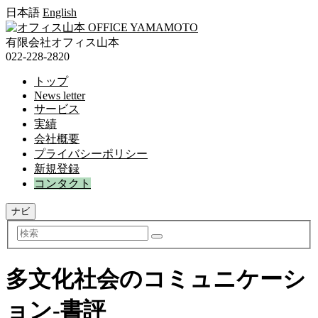
日本語
English
有限会社オフィス山本
022-228-2820
トップ
News letter
サービス
実績
会社概要
プライバシーポリシー
新規登録
コンタクト
ナビ
検
索
多文化社会のコミュニケーシ
ョン-書評